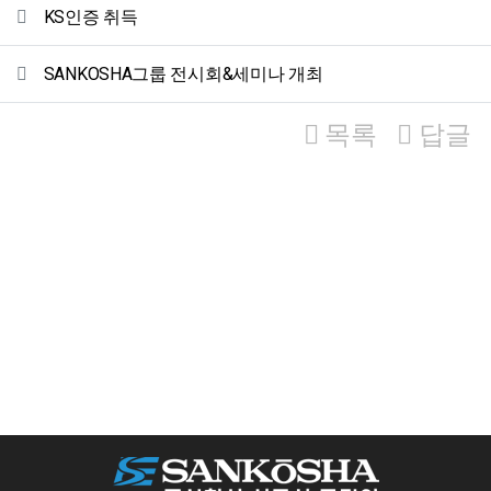
관련자료
KS인증 취득
SANKOSHA그룹 전시회&세미나 개최
목록
답글