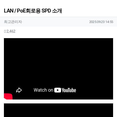
LAN / PoE회로용 SPD 소개
작성자 정보
작성
작성일
최고관리자
2025.09.23 14:55
컨텐츠 정보
조회
2,462
본문