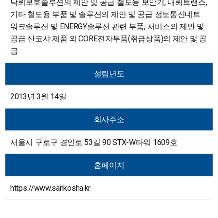
낙뢰보호솔루션의 제안 및 공급
철도용 보안기, 내뢰트랜스,
기타 철도용 부품 및 솔루션의 제안 및 공급
정보통신네트
워크솔루션 및 ENERGY솔루션 관련 부품, 서비스의 제안 및
공급
산코샤 제품 외 CORE전자부품(취급상품)의 제안 및 공
급
설립년도
2013년 3월 14일
회사주소
서울시 구로구 경인로 53길 90 STX-W타워 1609호
홈페이지
https://www.sankosha.kr